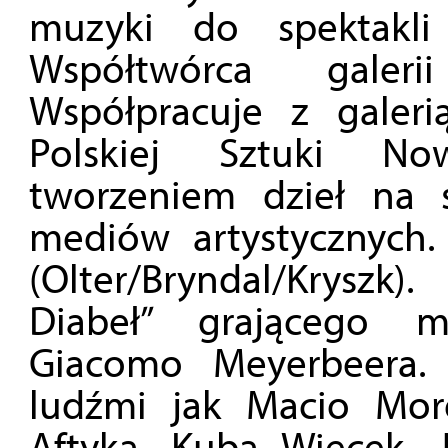
muzyki do spektakli 
Współtwórca galeri
Współpracuje z galer
Polskiej Sztuki Now
tworzeniem dzieł na s
mediów artystycznych. 
(Olter/Bryndal/Kryszk)
Diabeł” grającego 
Giacomo Meyerbeera. 
ludźmi jak Macio Moret
Aftyka, Kuba Więcek, 