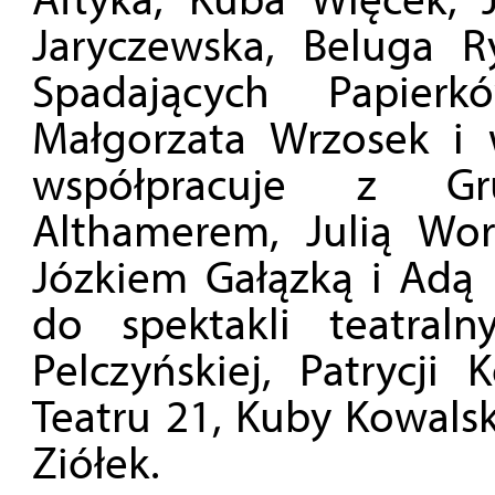
Jaryczewska, Beluga R
Spadających Papierk
Małgorzata Wrzosek i w
współpracuje z Gr
Althamerem, Julią Wor
Józkiem Gałązką i Adą 
do spektakli teatral
Pelczyńskiej, Patrycji 
Teatru 21, Kuby Kowalsk
Ziółek.