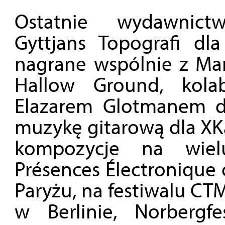
Ostatnie wydawnict
Gyttjans Topografi dla
nagrane wspólnie z Ma
Hallow Ground, kola
Elazarem Glotmanem dl
muzykę gitarową dla XKa
kompozycje na wielu
Présences Électroniqu
Paryżu, na festiwalu CT
w Berlinie, Norbergf