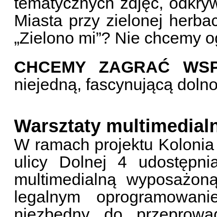
tematycznych zdjęć, odkryw
Miasta przy zielonej herbac
„Zielono mi”? Nie chcemy og
CHCEMY ZAGRAĆ WSP
niejedną, fascynującą doln
Warsztaty multimedial
W ramach projektu Kolonia
ulicy Dolnej 4 udostępni
multimedialną wyposażoną
legalnym oprogramowani
niezbędny do przeprowa