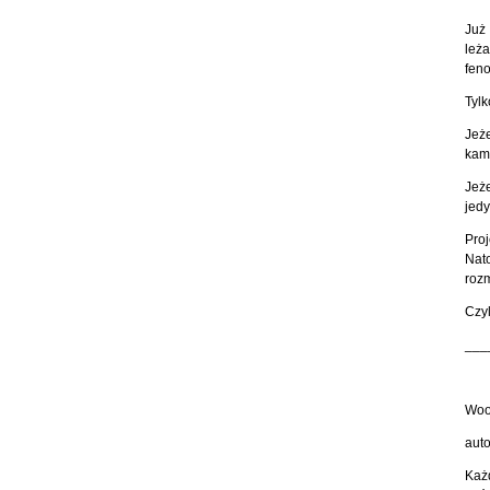
Już 
leż
feno
Tylk
Jeże
kame
Jeże
jedy
Proj
Nat
roz
Czyl
___
Wood
auto
Każ