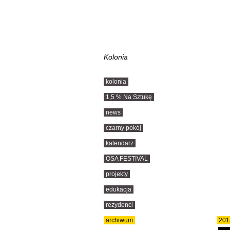
Kolonia
kolonia
1,5 % Na Sztukę
news
czarny pokój
kalendarz
OSA FESTIVAL
projekty
edukacja
rezydenci
archiwum
201