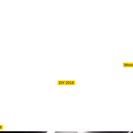
Woodk
DIY 2018
8