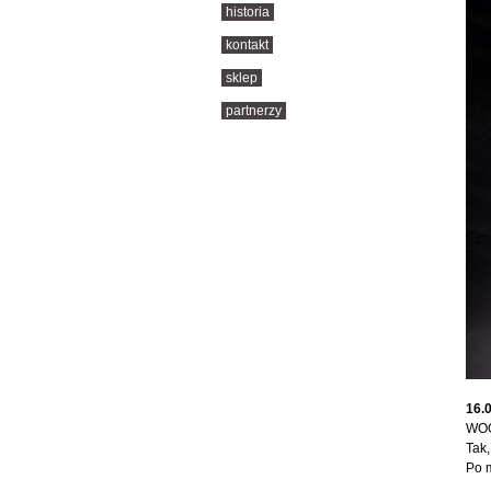
historia
kontakt
sklep
partnerzy
16.
WOO
Tak,
Po m