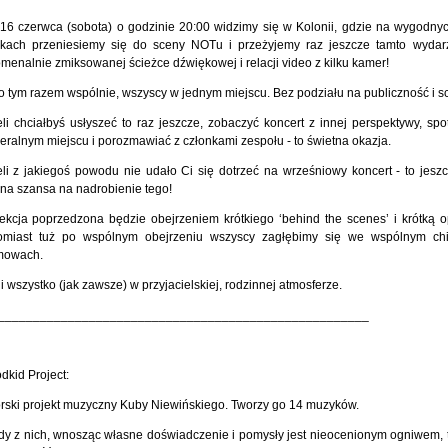
16 czerwca (sobota) o godzinie 20:00 widzimy się w Kolonii, gdzie na wygodnyc
akach przeniesiemy się do sceny NOTu i przeżyjemy raz jeszcze tamto wydar
menalnie zmiksowanej ścieżce dźwiękowej i relacji video z kilku kamer!
o tym razem wspólnie, wszyscy w jednym miejscu. Bez podziału na publiczność i 
li chciałbyś usłyszeć to raz jeszcze, zobaczyć koncert z innej perspektywy, spo
ralnym miejscu i porozmawiać z członkami zespołu - to świetna okazja.
li z jakiegoś powodu nie udało Ci się dotrzeć na wrześniowy koncert - to jeszc
na szansa na nadrobienie tego!
ekcja poprzedzona będzie obejrzeniem krótkiego ‘behind the scenes’ i krótką o
omiast tuż po wspólnym obejrzeniu wszyscy zagłębimy się we wspólnym chi
mowach.
i wszystko (jak zawsze) w przyjacielskiej, rodzinnej atmosferze.
_____________________________________________________
kid Project:
rski projekt muzyczny Kuby Niewińskiego. Tworzy go 14 muzyków.
dy z nich, wnosząc własne doświadczenie i pomysły jest nieocenionym ogniwem,