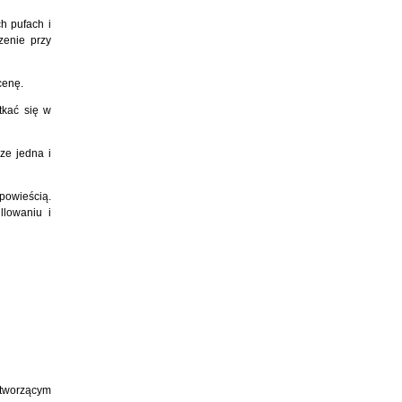
h pufach i
zenie przy
scenę.
tkać się w
ze jedna i
powieścią.
llowaniu i
 tworzącym