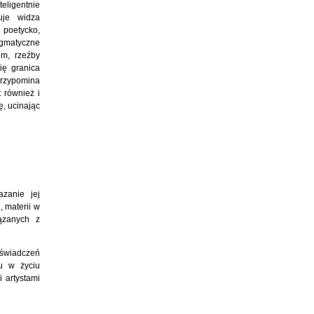
eligentnie
uje widza
 poetycko,
igmatyczne
em, rzeźby
ię granica
przypomina
t również i
ę, ucinając
azanie jej
, materii w
iązanych z
oświadczeń
u w życiu
 artystami