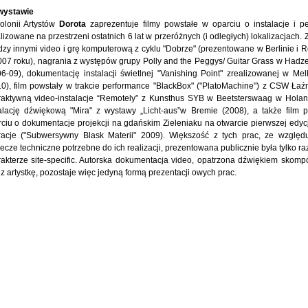
wystawie
lonii Artystów
Dorota
zaprezentuje filmy powstałe w oparciu o instalacje i p
lizowane na przestrzeni ostatnich 6 lat w przeróżnych (i odległych) lokalizacjach
zy innymi video i grę komputerową z cyklu "Dobrze" (prezentowane w Berlinie i R
07 roku), nagrania z występów grupy Polly and the Peggys/ Guitar Grass w Hadze
6-09), dokumentację instalacji świetlnej "Vanishing Point" zrealizowanej w Melk
0), film powstały w trakcie performance "BlackBox" ("PlatoMachine") z CSW Łaźn
eraktywną video-instalacje “Remotely” z Kunsthus SYB w Beetsterswaag w Holand
talację dźwiękową "Mira" z wystawy „Licht-aus”w Bremie (2008), a także film 
ciu o dokumentacje projekcji na gdańskim Zieleniaku na otwarcie pierwszej edycj
racje ("Subwersywny Blask Materii" 2009). Większość z tych prac, ze wzglę
ecze techniczne potrzebne do ich realizacji, prezentowana publicznie była tylko ra
rakterze site-specific. Autorska dokumentacja video, opatrzona dźwiękiem sko
z artystkę, pozostaje więc jedyną formą prezentacji owych prac.