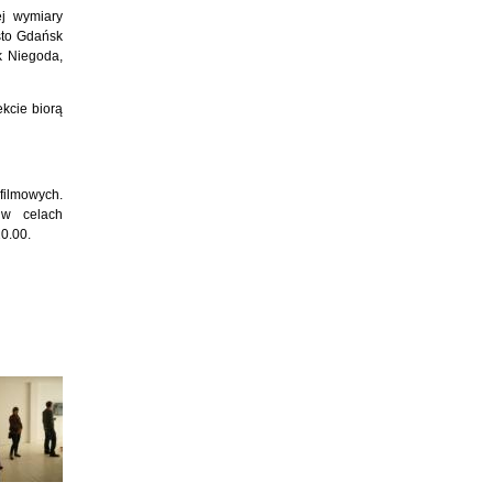
ej wymiary
sto Gdańsk
k Niegoda,
kcie biorą
filmowych.
 w celach
0.00.