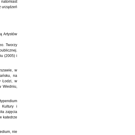
a natomiast
sz urządzeń
ą Artystów
deo. Tworzy
ublicznej.
u (2005) i
rszawie, w
ańsku, na
w Łodzi, w
w Wiedniu,
Stypendium
 Kultury i
ła zajęcia
w katedrze
edium, nie