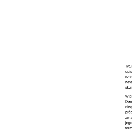
Tytu
opi
cza
het
skum
W pr
Dor
eks
pró
zwią
jeg
form