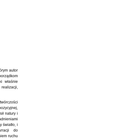
tórym autor
 porządkom
ki właśnie
ealizacji,
twórczości
ozycyjnej,
ł natury i
adnieniami
 światło, i
racji do
niem ruchu