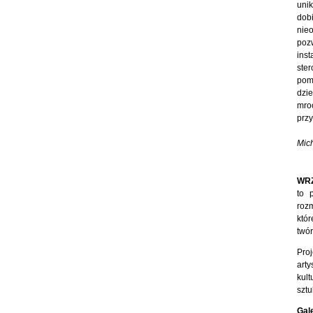
uni
dob
nie
poz
ins
ste
pomi
dzie
mroc
przy
Mic
WRZ
to 
rozm
któ
twór
Pro
art
kult
sztu
Gale