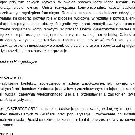
kając przy tym nowych wyzwań. W swoich pracach łączy rożne techniki, int
ierając środki wyrazu. Omija rozwiązania konwencjonalne, często zaskak
oczekiwanym wybiegiem formalnym. Rozmaite urządzenia techniczne odczytuje
walając im odegrać główną rolę w procesie twórczym. W rezultacie powstają en
talacje, eksperymentalne obrazy, fotografie wykonane zmodyfikowanym aparat
rowane programem komputerowym. W pracach Doroty Walentynowicz zaciera s
ędzy formą i treścią, poezją i środkami wyrazu, sztuką i jej techniką. Całość 
ła Moholy Nagy’a - apoteoza światła i technologii. Lecz w twórczości Doroty jes
zny, agresywny i niepokojący element, który daje jej pracom niepowtarzalną głębi
 tym wszelkie jednoznaczne interpretacje.
hael van Hoogenhuyze
ESZCZ ART!
przybliżenie kontekstu społecznego w sztuce współczesnej, jak również uk
aitych form i tematów. Konfrontacja artystów o zróżnicowanym podejściu do sztuki
rej tworzą, zapewnia wielostronność ujęcia i przedstawienia zagadnień zw
czością artystyczną.
jekt „WRZESZCZ ART!” ma na celu edukację poprzez sztukę wideo, wymianę d
ystów mieszkających w Gdańsku oraz popularyzację i zachęcenie do udział
uralnym miasta. Projekt umożliwia bezpośredni kontakt z uczestników z uznanymi
ki wideo.
ria 6.21