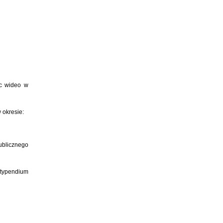
ac wideo w
 okresie:
blicznego
typendium