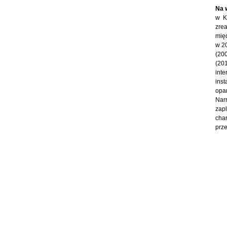
Na 
w Ko
zrea
międ
w 20
(200
(201
int
ins
opar
Nar
zapl
cha
prze