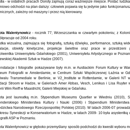
tła - w ostatnich pracach Doroty zajmują coraz ważniejsze miejsce. Postać ludzk
niowo odchodzi na plan dalszy: człowiek pojawia się tu jedynie jako funkcjonariu
nicznych, zależny od maszyny i przez nią kierowany.
ota Walentynowicz
- rocznik 77; Wrzeszczanka w czwartym pokoleniu; z Koloni
łpracuje od 2004 roku.
stka wizualna, zajmująca się fotografią, sztuką dźwięku, performance, sztuką wi
talacje, obiekty kinetyczne, projekcje świetlne oraz prace w przestrzeni p
olwentka Uniwersytetu Gdańskiego (2001), Uniwersytetu Artystycznego w Poznani
ewskiej Akademii Sztuk w Hadze (2007).
instalacje i fotografie pokazywane były m.in. w Austiackim Forum Kultury w Wa
eum Fotografii w Amsterdamie, w Centrum Sztuki Współczesnej Łaźnia w Gd
tiwalu Transmediale w Berlinie, w V2_Institute w Rotterdamie, w Galerii NT 
dacji Stroom w Hadze, w Galeriach Amer Abbas, Vesch, Lenikus i Lisa Ruyter 
rii Wim Reiff w Maastricht, Galerii Miejskiej w Gdańsku.
ota jest laureatką m.in. Stypendium Museums Quartier w Wiedniu (2010), 
enderskiego Ministerstwa Kultury i Nauki (2006) i Stypendium Ministerstwa
dzictwa Narodowego Rzeczpospolitej Polskiej (2010). W latach 2006-07 prowadzi
kresu Synestezji w Konserwatorium w Hadze, w latach 2009- 10 była asystentką 
grafii ASP w Poznaniu.
ota Walentynowicz w głęboko przemyślany sposób podchodzi do kwestii wyboru m