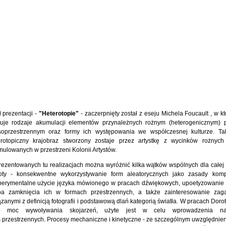
ł prezentacji -
"Heterotopie"
- zaczerpnięty został z eseju Michela Foucault , w k
suje rodzaje akumulacji elementów przynależnych rożnym (heterogenicznym)
soprzestrzennym oraz formy ich występowania we współczesnej kulturze. Ta
erotopiczny krajobraz stworzony zostaje przez artystkę z wycinków rożnych r
ulowanych w przestrzeni Kolonii Artystów.
ezentowanych tu realizacjach można wyróżnić kilka wątków wspólnych dla całej 
oty - konsekwentne wykorzystywanie form aleatorycznych jako zasady komp
perymentalne użycie języka mówionego w pracach dźwiękowych, upoetyzowanie si
ba zamknięcia ich w formach przestrzennych, a także zainteresowanie zag
zanymi z definicją fotografii i podstawową dlań kategorią światła. W pracach Doroty
o moc wywoływania skojarzeń, użyte jest w celu wprowadzenia nar
 przestrzennych. Procesy mechaniczne i kinetyczne - ze szczególnym uwzględnie