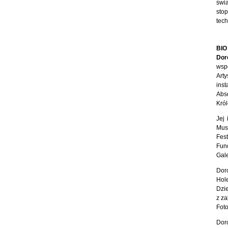
świa
stop
tech
BIO
Dor
wspó
Arty
ins
Abs
Król
Jej 
Mus
Fes
Fun
Gale
Dor
Hol
Dzie
z za
Foto
Dor