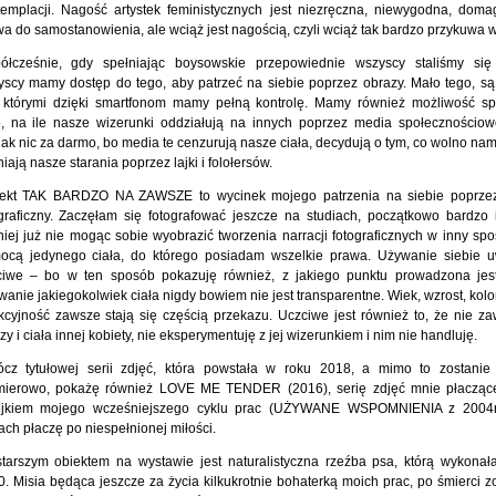
templacji. Nagość artystek feministycznych jest niezręczna, niewygodna, doma
a do samostanowienia, ale wciąż jest nagością, czyli wciąż tak bardzo przykuwa 
ółcześnie, gdy spełniając boysowskie przepowiednie wszyscy staliśmy się 
scy mamy dostęp do tego, aby patrzeć na siebie poprzez obrazy. Mało tego, są 
 którymi dzięki smartfonom mamy pełną kontrolę. Mamy również możliwość s
o, na ile nasze wizerunki oddziałują na innych poprzez media społecznościo
ak nic za darmo, bo media te cenzurują nasze ciała, decydują o tym, co wolno na
iają nasze starania poprzez lajki i folołersów.
jekt TAK BARDZO NA ZAWSZE to wycinek mojego patrzenia na siebie poprzez
graficzny. Zaczęłam się fotografować jeszcze na studiach, początkowo bardzo in
iej już nie mogąc sobie wyobrazić tworzenia narracji fotograficznych w inny spo
ocą jedynego ciała, do którego posiadam wszelkie prawa. Używanie siebie
ciwe – bo w ten sposób pokazuję również, z jakiego punktu prowadzona jest
anie jakiegokolwiek ciała nigdy bowiem nie jest transparentne. Wiek, wzrost, kolo
kcyjność zawsze stają się częścią przekazu. Uczciwe jest również to, że nie z
zy i ciała innej kobiety, nie eksperymentuję z jej wizerunkiem i nim nie handluję.
ócz tytułowej serii zdjęć, która powstała w roku 2018, a mimo to zostani
mierowo, pokażę również LOVE ME TENDER (2016), serię zdjęć mnie płacząc
ejkiem mojego wcześniejszego cyklu prac (UŻYWANE WSPOMNIENIA z 2004r
ach płaczę po niespełnionej miłości.
starszym obiektem na wystawie jest naturalistyczna rzeźba psa, którą wykona
. Misia będąca jeszcze za życia kilkukrotnie bohaterką moich prac, po śmierci z