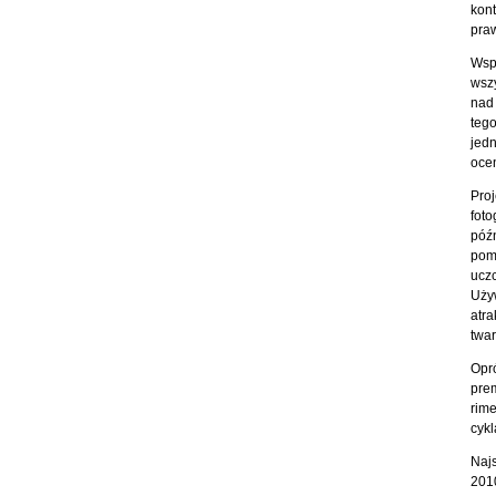
kon
praw
Wsp
wszy
nad
teg
jedn
ocen
Pro
foto
późn
pom
ucz
Używ
atra
twar
Opr
pre
rim
cykl
Naj
2010