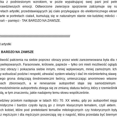
zka z podniesionym wzrokiem, w pozie wypatrującej swej pani jest peł
prawdziwszych emocji. Odtworzone zwierzęce spojrzenie zatrzymuje się na
retach artystki, przedstawiających jej ciało przylegające do elektornicznego ekr
rte w portretach ciała4, kumulują się w naturalnym stanie nie-ludzkiej miłości 
nań – pamięci - TAK BARDZO NA ZAWSZE.
//////////////////////////////////////////////////////////////////////////////////////////
t artystki
 BARDZO NA ZAWSZE
iwość patrzenia na siebie poprzez obrazy przez wieki zarezerwowana była dla n
ywilejowanych. Faraonowie, królowie, papieże – tylko oni mieli możliwość ogląda
rzez obrazy i pokazania siebie innym, mniej wpływowym, mniej zamożnym. Ich
y wzbudzać podziw i respekt, utrwalać system władzy i dać im nieśmiertelną sław
tego grona dołączają średniowieczni twórcy, umieszczając anonimowo własn
nach zbiorowych, a w renesansie autoportret staje się samodzielnym
odzielnienie autoportretu zbiega się ze zmianą statusu twórcy, który z rzemieślnik
stą, w tym znaczeniu, jakie nadajemy temu słowu współcześnie.
dziwy przełom następuje w latach 60.i 70. XX wieku, gdy po autoportret sięgaj
inistyczne i bardzo często łączą go z innym klasycznym tematem, czyli aktem.
ch kobiet, które pod pretekstami tematów mitologicznych czy historycznych był
z mężczyzn i dla mężczyzn poszerzają się o nagość, która przestała być bierny