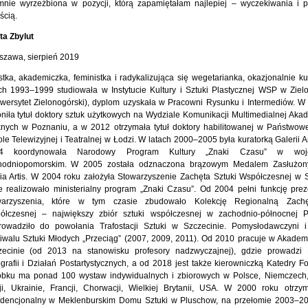
mnie wyrzeźbiona w pozycji, którą zapamiętałam najlepiej – wyczekiwania i p
ścią.
ta Zbylut
szawa, sierpień 2019
stka, akademiczka, feministka i radykalizująca się wegetarianka, okazjonalnie k
ach 1993–1999 studiowała w Instytucie Kultury i Sztuki Plastycznej WSP w Ziel
iwersytet Zielonogórski), dyplom uzyskała w Pracowni Rysunku i Intermediów. W
niła tytuł doktory sztuk użytkowych na Wydziale Komunikacji Multimedialnej Akad
knych w Poznaniu, a w 2012 otrzymała tytuł doktory habilitowanej w Państwow
le Telewizyjnej i Teatralnej w Łodzi. W latach 2000–2005 była kuratorką Galerii 
4 koordynowała Narodowy Program Kultury „Znaki Czasu” w woje
hodniopomorskim. W 2005 została odznaczona brązowym Medalem Zasłużony
ia Artis. W 2004 roku założyła Stowarzyszenie Zachęta Sztuki Współczesnej w S
e realizowało ministerialny program „Znaki Czasu”. Od 2004 pełni funkcję prez
warzyszenia, które w tym czasie zbudowało Kolekcję Regionalną Zachę
ółczesnej – największy zbiór sztuki współczesnej w zachodnio-północnej 
rowadziło do powołania Trafostacji Sztuki w Szczecinie. Pomysłodawczyni i
iwalu Sztuki Młodych „Przeciąg” (2007, 2009, 2011). Od 2010 pracuje w Akademi
zecinie (od 2013 na stanowisku profesory nadzwyczajnej), gdzie prowadzi
grafii i Działań Postartystycznych, a od 2018 jest także kierowniczką Katedry Fo
obku ma ponad 100 wystaw indywidualnych i zbiorowych w Polsce, Niemczech, 
ji, Ukrainie, Francji, Chorwacji, Wielkiej Brytanii, USA. W 2000 roku otrzy
ydencjonalny w Meklenburskim Domu Sztuki w Pluschow, na przełomie 2003–2