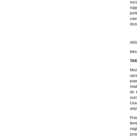
suc
naj
port
zawa
doz
///////
teks
TAK
Możl
uprz
pop
miał
do 
sce
Usam
arty
Praw
fem
nagi
prze