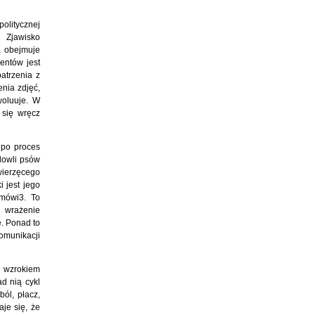
politycznej
. Zjawisko
ra obejmuje
entów jest
atrzenia z
nia zdjęć,
woluuje. W
 się wręcz
 po proces
dowli psów
wierzęcego
 jest jego
 mówi3. To
e wrażenie
ę. Ponad to
omunikacji
e wzrokiem
d nią cykl
ól, płacz,
aje się, że