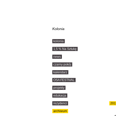
Kolonia
kolonia
1,5 % Na Sztukę
news
czarny pokój
kalendarz
OSA FESTIVAL
projekty
edukacja
rezydenci
201
archiwum