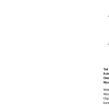
Tak
Kol
Otw
Wys
Wst
Wys
Orga
kur