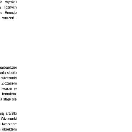
na wyrazu
 licznych
anu. Emocje
– wrażeń -
ajbardziej
nia siebie
 wizerunki
ę. Z czasem
e twarze w
 tematem.
a staje się
ą artystki
 Wizerunki
y tworzone
m obiektem