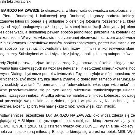
rski tekst kuratorski
 BARDZO NA ZAWSZE t
o ekspozycja, w której widz doświadcza socjologicznej, 
. Pierra Boudierra) i kulturowej (wg. Barthesa) diagnozy portretu kobiety
zajowej fotografii opiera się aktualnie o defenicję fotografii rozszerzonej1, któ
azy od zdjęć analogowych aż do pojęcia samej komunikacji. Jednym z jej elem
es obserwacji, a dokładniej pewien sposób jednolitego patrzenia na kobiety i op
wizerunkiem. W wyniku właściwie nieprzerwanej obserwacji i zarazem współtworze
ez niezliczonych uczestników mediów społecznościowych, portret nieustannie e
en sposób nie jest już indywidualny (ani różny = inny) i w konsekwencji staje
geniczny. Subskrybent w sieci styka się z jakby jednolitą chmurą autoportretów.
rety Zbylut poruszają zjawisko społecznego2 „udomowienia” kobiet, sięgając aż
wania figur dziewczęcych na wzór (aestetycznej i nieetycznej) ukierunkowanej ho
wych. Dlatego, być może portret w twórczości Zbylut oscyluje wokół dobrostanu z
ychicznego. Być może artystka stawia pytanie, o dobrostan samego wizerunku,jaki
lny osobisty wymiar? To permanentne ‘udowadnianie własnego wizerunku’ -
aźne przeciwstawianie się polityce kreacji wizerunku symbolizującego ułudn
ości, szczęścia i miłości. Artystka odważnie manifestuje miłość, kobiecość, odwag
ut prezentuje swoje ciało, odkształca je, jak i włącza narzędzia technologii k
ecznej, akcentując przy tym największą z możliwych więzi, czyli miłość.
ystawienniczej przestrzeni TAK BARDZO NA ZAWSZE, oko widza zderza się z
lądającej MISI-hiperrealistycznego obiektu suczki, nad którą czuwa zwisający na
E ME TENDER (2016 r.). Z czterech twarzy cyklu LOVE… wyłania się kobiecy b
nota za niespełnioną miłością. Emocje te kierują się wprost na obiekt MISI. Wyd