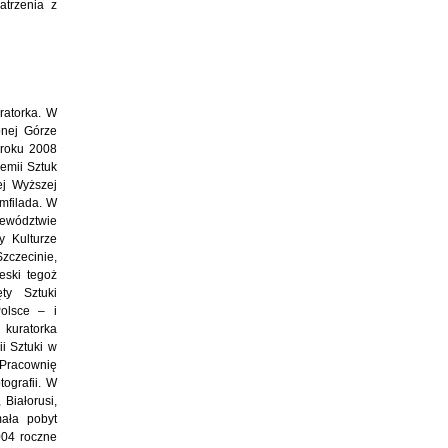
atrzenia z
uratorka. W
onej Górze
 roku 2008
emii Sztuk
ej Wyższej
Amfilada. W
wództwie
 Kulturze
zczecinie,
eski tegoż
ty Sztuki
Polsce – i
 kuratorka
i Sztuki w
 Pracownię
tografii. W
Białorusi,
mała pobyt
004 roczne