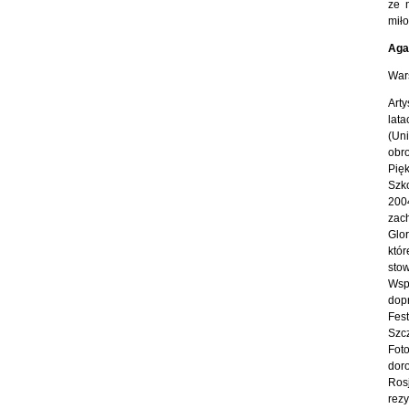
ze 
miło
Aga
War
Arty
lat
(Un
obro
Pię
Szko
200
zac
Glor
któr
sto
Wsp
dop
Fest
Szc
Foto
dor
Ros
rez