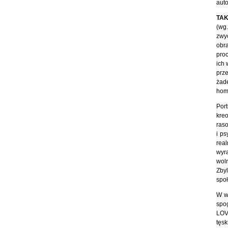
auto
TAK
(wg
zwyc
obr
proc
ich 
prz
żad
homo
Port
kreo
raso
i ps
rea
wyr
woln
Zbyl
społ
W w
spog
LOV
tęsk