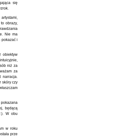
gająca się
wzrok.
artystami,
to obrazy,
prawdzania
we. Nie ma
m pokazać i
 obiektyw
tuicyjnie,
sób niż za
 uważam za
 narracja.
r skóry czy
awłaszczam
e pokazana
ej, będącą
.). W obu
łam w roku
ostała prze