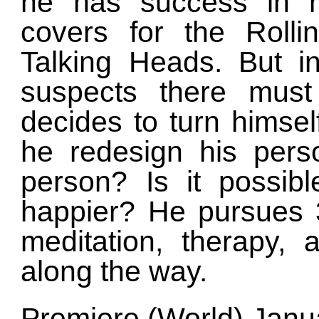
he has success in h
covers for the Roll
Talking Heads. But i
suspects there mus
decides to turn himsel
he redesign his pers
person? Is it possibl
happier? He pursues 3
meditation, therapy, 
along the way.
Premiere (World) Janu