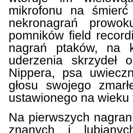
mikrofonu na śmierć
nekronagrań prowoku
pomników field record
nagrań ptaków, na k
uderzenia skrzydeł o 
Nippera, psa uwiecz
głosu swojego zmarł
ustawionego na wieku 
Na pierwszych nagran
znanych i lubiany