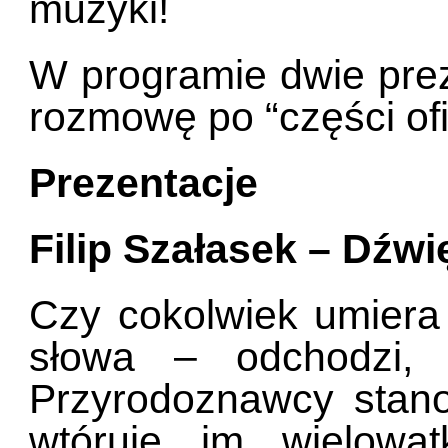
muzyki!
W programie dwie prez
rozmowę po “części ofic
Prezentacje
Filip Szałasek – Dźw
Czy cokolwiek umiera
słowa – odchodzi, 
Przyrodoznawcy stan
wtóruje im wielowąt