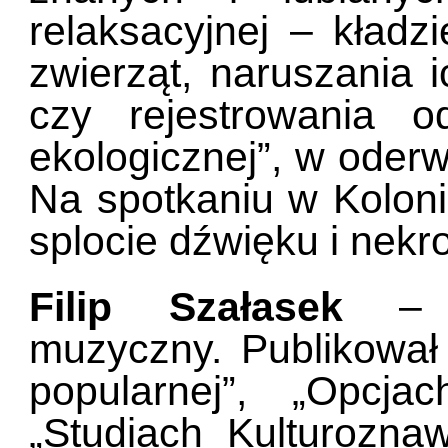
relaksacyjnej – kładz
zwierząt, naruszania i
czy rejestrowania 
ekologicznej”, w oder
Na spotkaniu w Kolon
splocie dźwięku i nekr
Filip Szałasek
– li
muzyczny. Publikował
popularnej”, „Opcjac
„Studiach Kulturoznawc