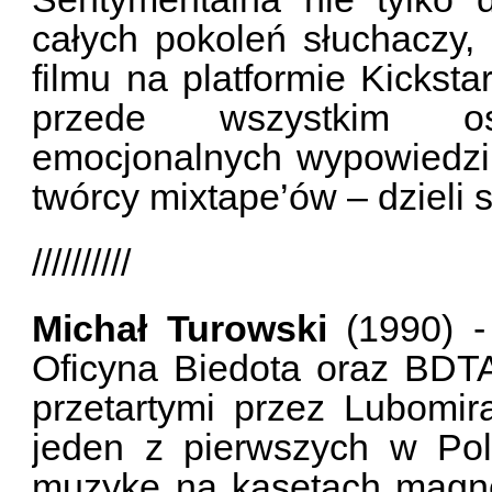
całych pokoleń słuchaczy, 
filmu na platformie Kicksta
przede wszystkim os
emocjonalnych wypowiedzi, 
twórcy mixtape’ów – dzieli s
//////////
Michał Turowski
(1990) - 
Oficyna Biedota oraz BDTA
przetartymi przez Lubomi
jeden z pierwszych w Po
muzykę na kasetach magn