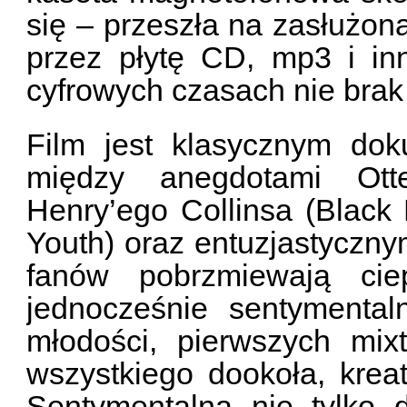
się – przeszła na zasłużon
przez płytę CD, mp3 i in
cyfrowych czasach nie brak 
Film jest klasycznym do
między anegdotami Ott
Henry’ego Collinsa (Black 
Youth) oraz entuzjastyczn
fanów pobrzmiewają cie
jednocześnie sentymenta
młodości, pierwszych mix
wszystkiego dookoła, kreat
Sentymentalna nie tylko 