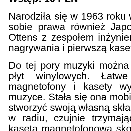
Narodziła się w 1963 roku w
sobie prawa również Japo
Ottens z zespołem inżynie
nagrywania i pierwszą kas
Do tej pory muzyki można 
płyt winylowych. Łatw
magnetofony i kasety wy
muzyce. Stała się ona mob
stworzyć swoją własną skł
w radiu, czujnie trzymaj
kaseta magnetofonowa skoń