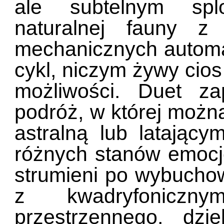
ale subtelnym spl
naturalnej fauny z
mechanicznych autom
cykl, niczym żywy cio
możliwości. Duet z
podróż, w której możn
astralną lub latając
różnych stanów emocj
strumieni po wybuchow
z kwadryfoniczn
przestrzennego, dz