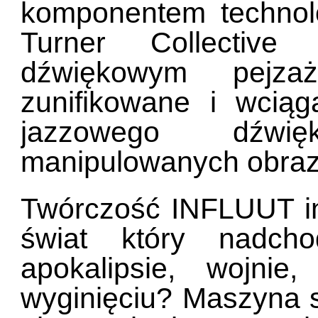
komponentem technol
Turner Collective
dźwiękowym pejza
zunifikowane i wciąg
jazzowego dźwię
manipulowanych obra
Twórczość INFLUUT ini
świat który nadch
apokalipsie, wojni
wyginięciu? Maszyna s