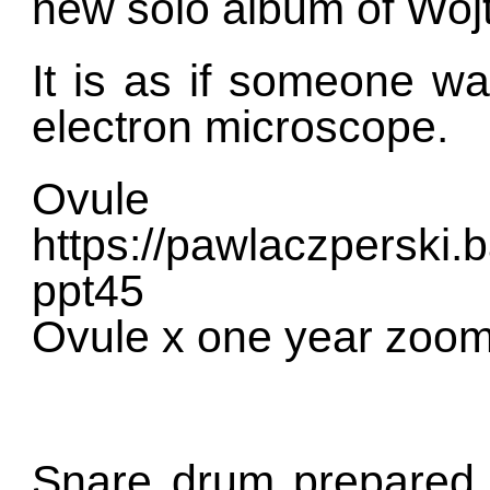
new solo album of Woj
It is as if someone w
electron microscope.
Ovu
https://pawlaczperski
ppt45
Ovule x one year zoom
Snare drum prepared 