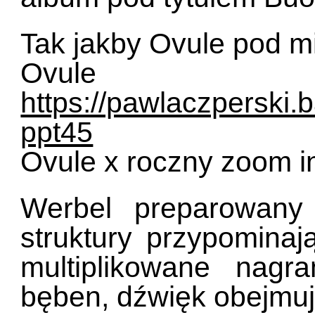
Tak jakby Ovule pod 
Ovu
https://pawlaczperski
ppt45
Ovule x roczny zoom i
Werbel preparowany
struktury przypominaj
multiplikowane nagr
bęben, dźwięk obejmu