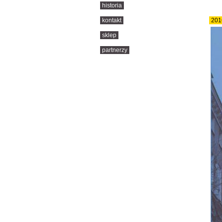
historia
kontakt
201
sklep
partnerzy