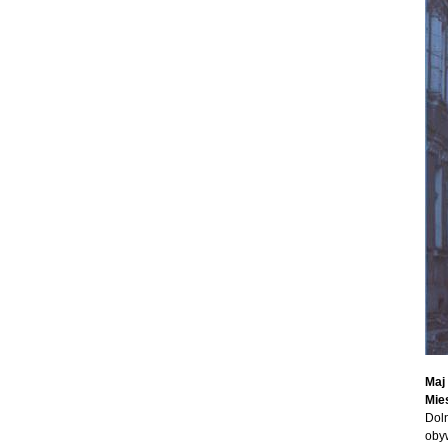
Maj 
Mie
Dol
obyw