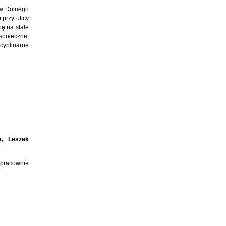
ców Dolnego
 przy ulicy
ię na stałe
społeczne,
cyplinarne
a, Leszek
 pracownie