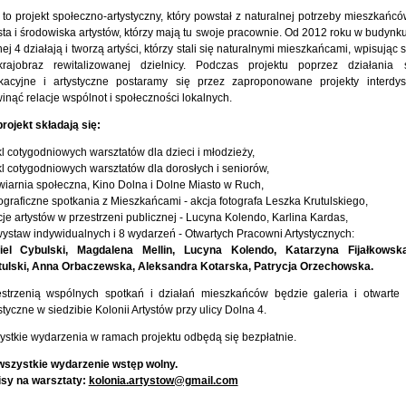
 to projekt społeczno-artystyczny, który powstał z naturalnej potrzeby mieszkań
ta i środowiska artystów, którzy mają tu swoje pracownie. Od 2012 roku w budynku
ej 4 działają i tworzą artyści, którzy stali się naturalnymi mieszkańcami, wpisując s
rajobraz rewitalizowanej dzielnicy. Podczas projektu poprzez działania 
kacyjne i artystyczne postaramy się przez zaproponowane projekty interdys
inąć relacje wspólnot i społeczności lokalnych.
rojekt składają się:
kl cotygodniowych warsztatów dla dzieci i młodzieży,
kl cotygodniowych warsztatów dla dorosłych i seniorów,
wiarnia społeczna, Kino Dolna i Dolne Miasto w Ruch,
tograficzne spotkania z Mieszkańcami - akcja fotografa Leszka Krutulskiego,
cje artystów w przestrzeni publicznej - Lucyna Kolendo, Karlina Kardas,
wystaw indywidualnych i 8 wydarzeń - Otwartych Pracowni Artystycznych:
iel Cybulski, Magdalena Mellin, Lucyna Kolendo, Katarzyna Fijałkowsk
tulski, Anna Orbaczewska, Aleksandra Kotarska, Patrycja Orzechowska.
estrzenią wspólnych spotkań i działań mieszkańców będzie galeria i otwarte
styczne w siedzibie Kolonii Artystów przy ulicy Dolna 4.
stkie wydarzenia w ramach projektu odbędą się bezpłatnie.
wszystkie wydarzenie wstęp wolny.
isy na warsztaty:
kolonia.artystow@gmail.com