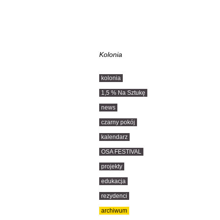
Kolonia
kolonia
1,5 % Na Sztukę
news
czarny pokój
kalendarz
OSA FESTIVAL
projekty
edukacja
rezydenci
archiwum