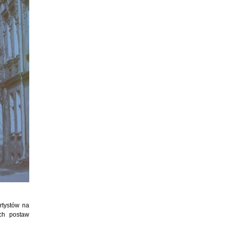
rtystów na
ch postaw