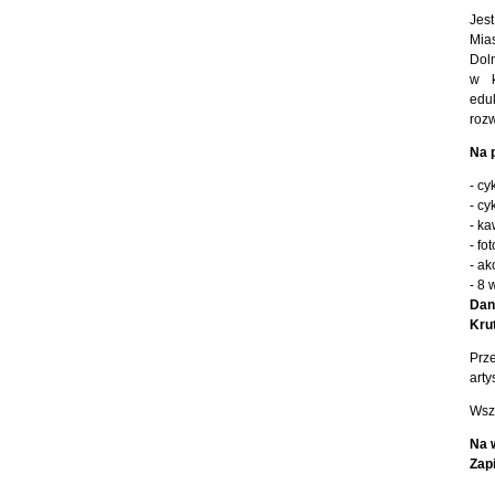
Jest
Mias
Doln
w k
edu
rozw
Na p
- cy
- cy
- ka
- fo
- ak
- 8 
Dan
Kru
Prz
arty
Wszy
Na 
Zap