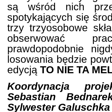
są wśród nich prze
spotykających się śro
trzy trzyosobowe skł
obserwować pra
prawdopodobnie nigdy
losowania będzie powt
edycją
TO NIE TA ME
Koordynacja proj
Sebastian Bednarek
Sylwester Galuschka