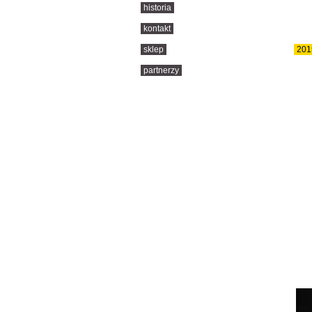
historia
kontakt
sklep
201
partnerzy