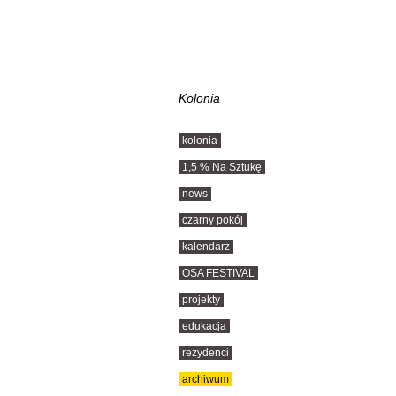
Kolonia
kolonia
1,5 % Na Sztukę
news
czarny pokój
kalendarz
OSA FESTIVAL
projekty
edukacja
rezydenci
archiwum