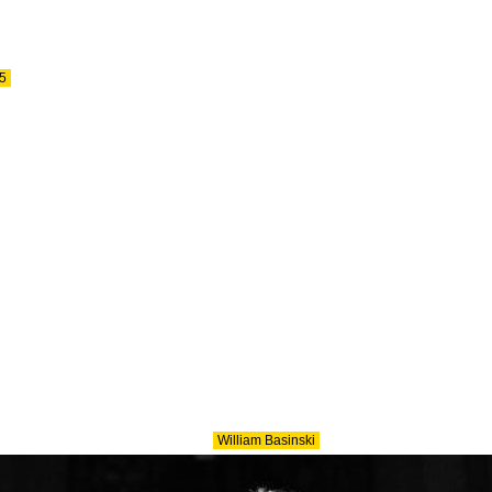
5
William Basinski