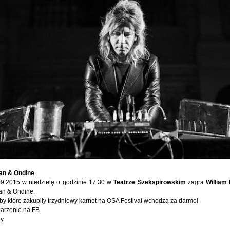
ian & Ondine
09.2015 w niedzielę o godzinie 17.30 w
Teatrze Szekspirowskim
zagra
William
an & Ondine.
y które zakupiły trzydniowy karnet na OSA Festival wchodzą za darmo!
arzenie na FB
ty