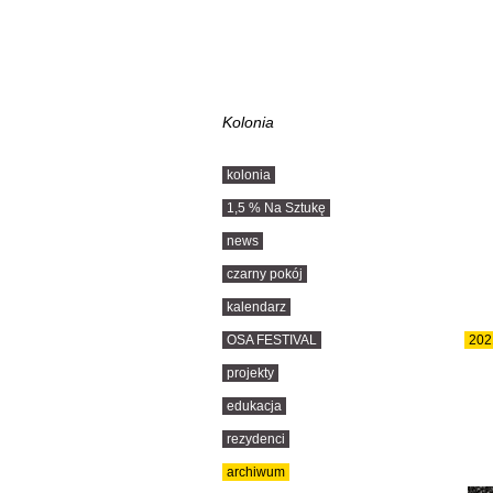
Kolonia
kolonia
1,5 % Na Sztukę
news
czarny pokój
kalendarz
OSA FESTIVAL
202
projekty
edukacja
rezydenci
archiwum