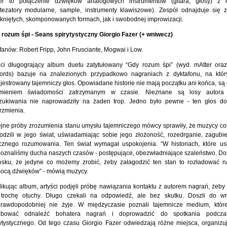
er to połączenie dźwięków analogowych instrumentów (gitara, głosy) z el
ntezatory modularne, sample, instrumenty klawiszowe). Zespół odnajduje się
niętych, skomponowanych formach, jak i swobodnej improwizacji.
 rozum śpi - Seans spirytystyczny Giorgio Fazer (+ wniwecz)
fanów: Robert Fripp, John Frusciante, Mogwai i Low.
eci długogrający album duetu zatytułowany “Gdy rozum śpi” (wyd. mAtter or
ords) bazuje na znalezionych przypadkowo nagraniach z dyktafonu, na któr
jestrowany tajemniczy głos. Opowiadane historie nie mają początku ani końca, są
umieniem świadomości zatrzymanym w czasie. Nieznane są losy autora 
zukiwania nie naprowadziły na żaden trop. Jedno było pewne - ten głos d
rzmienia.
jne próby zrozumienia stanu umysłu tajemniczego mówcy sprawiły, że muzycy cor
odzili w jego świat, uświadamiając sobie jego złożoność, rozedrganie, zagubie
icznego rozumowania. Ten świat wymagał uspokojenia. “W historiach, które usł
poznaliśmy ducha naszych czasów - postępujące, obezwładniające szaleństwo. Do
osku, że jedyne co możemy zrobić, żeby załagodzić ten stan to rozładować n
ocą dźwięków” - mówią muzycy.
ikując album, artyści podjęli próbę nawiązania kontaktu z autorem nagrań, żeby
trochę otuchy. Długo czekali na odpowiedź, ale bez skutku. Doszli do wn
prawdopodobniej nie żyje. W międzyczasie poznali tajemnicze medium, któr
óbować odnaleźć bohatera nagrań i doprowadzić do spotkania podcz
rytystycznego. Od tego czasu Giorgio Fazer odwiedzają różne miejsca, organizu