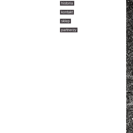
historia
kontakt
sklep
partnerzy