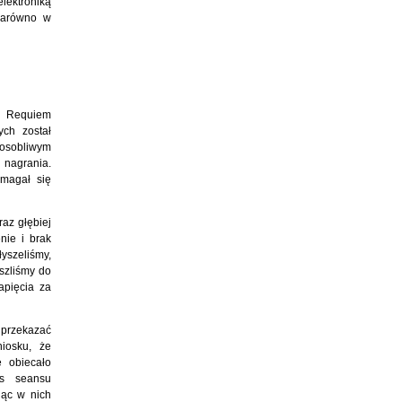
ektroniką
 zarówno w
az Requiem
ych został
 osobliwym
nagrania.
omagał się
az głębiej
nie i brak
yszeliśmy,
szliśmy do
apięcia za
 przekazać
iosku, że
e obiecało
as seansu
jąc w nich