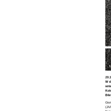
20.1
W d
wni
Kolo
Bile
Gio
(JA