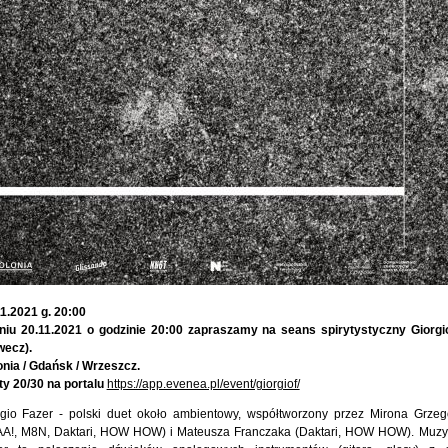
1.2021 g. 20:00
niu 20.11.2021 o godzinie 20:00 zapraszamy na seans spirytystyczny Giorgi
wecz).
nia / Gdańsk / Wrzeszcz.
ty 20/30 na portalu
https://app.evenea.pl/event/giorgiof/
rgio Fazer - polski duet około ambientowy, współtworzony przez Mirona Grzeg
AA!, M8N, Daktari, HOW HOW) i Mateusza Franczaka (Daktari, HOW HOW). Muzy