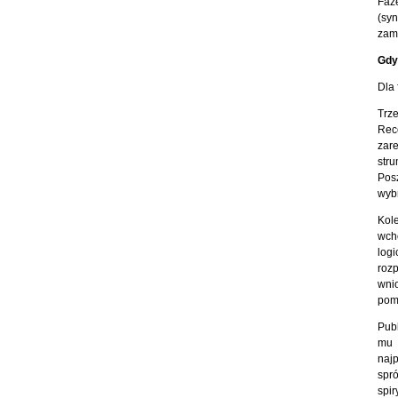
Faz
(sy
zamk
Gdy
Dla 
Trz
Rec
zare
str
Pos
wyb
Kole
wch
log
roz
wni
pom
Publ
mu 
naj
spr
spi