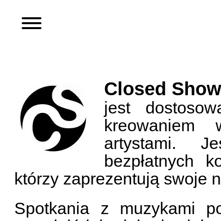
Closed Sho
jest dostosow
kreowaniem 
artystami. J
bezpłatnych k
którzy zaprezentują swoje 
Spotkania z muzykami po