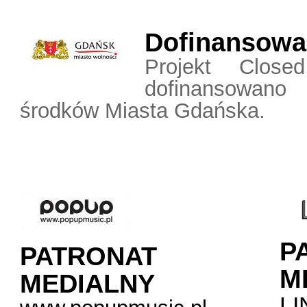
Dofinansow
Projekt Clos
dofinansow
środków Miasta Gdańska.
P
PATRONAT
M
MEDIALNY
L